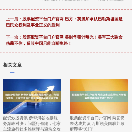
上一篇：
股票配资平台门户官网 巴方：英澳加承认巴勒斯坦国是
巴民众权利及事业正义的胜利
下一篇：
股票配资平台门户官网 美制华毒计曝光！美军三大致命
伤藏不住，反咬中国只能自断生路！
相关文章
配资炒股资讯 伊犁河谷地接服
股票配资平台门户官网 两党仍
务巅峰对决：问疆行领跑，七家
未达成共识 万斯说美国联邦政
主流旅行社多维横评与避坑全攻
府即将“关门”