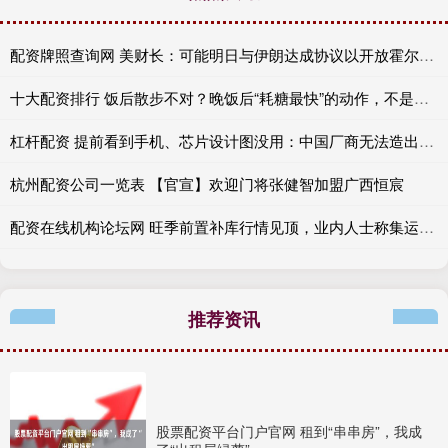
配资牌照查询网 美财长：可能明日与伊朗达成协议以开放霍尔木兹海峡
十大配资排行 饭后散步不对？晚饭后“耗糖最快”的动作，不是跑步，而是它
杠杆配资 提前看到手机、芯片设计图没用：中国厂商无法造出真苹果iPhone 18
杭州配资公司一览表 【官宣】欢迎门将张健智加盟广西恒宸
配资在线机构论坛网 旺季前置补库行情见顶，业内人士称集运期货仍存回调空间
推荐资讯
股票配资平台门户官网 租到“串串房”，我成