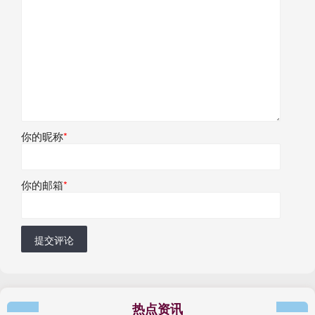
你的昵称
*
你的邮箱
*
提交评论
热点资讯