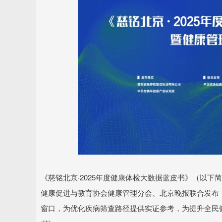
《慈铭北京·2025年度健康体检大数据蓝皮书》（以
健康促进与教育协会健康管理分会、北京晚报联合发布
窗口，为优化疾病筛查路径提供实证参考，为提升全民