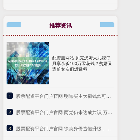
推荐资讯
配资股网站 贝克汉姆大儿媳每
月享亲爹100万零花钱？赘婿又
遭前女友们爆猛料
1
​股票配资平台门户官网 明知买主大额钱款可疑仍多次交易，一金店老板配合电诈人员转移赃款获刑
2
​股票配资平台门户官网 两党仍未达成共识 万斯说美国联邦政府即将“关门”
3
​股票配资平台门户官网 徐英身份造假升级，靠虚假身份骗了288万，研究庞家捐赠文物课题