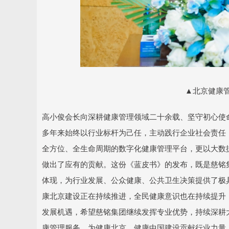
▲北京健康
高小俊会长向深耕健康管理领域二十余载、坚守初心使
多年来始终以行业标杆为己任，主动践行企业社会责任
全方位、全生命周期的数字化健康管理平台，更以大数
做出了应有的贡献。这份《蓝皮书》的发布，既是慈铭
体现，为行业发展、公众健康、公共卫生决策提供了极
康北京建设正在持续推进，全民健康意识也在持续提升
发展机遇，希望慈铭集团继续发挥专业优势，持续深耕
康管理服务，为健康北京、健康中国建设贡献行业力量