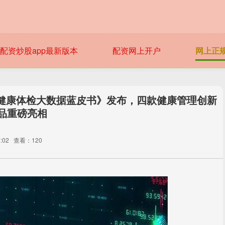
配资炒股app最新版本
配资网上开户
网上正
年度健康体检大数据蓝皮书》发布，四款健康管理创新
品重磅亮相
:02
查看：120