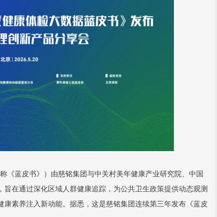
下简称《蓝皮书》）由慈铭集团与中关村美年健康产业研究院、中国
，旨在通过深化区域人群健康追踪，为公共卫生政策提供动态观测
健康素养注入新动能。据悉，这是慈铭集团连续第三年发布《蓝皮