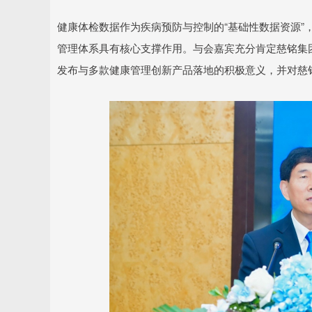
健康体检数据作为疾病预防与控制的“基础性数据资源”
管理体系具有核心支撑作用。与会嘉宾充分肯定慈铭集
发布与多款健康管理创新产品落地的积极意义，并对慈