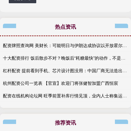
热点资讯
配资牌照查询网 美财长：可能明日与伊朗达成协议以开放霍尔木兹海峡
十大配资排行 饭后散步不对？晚饭后“耗糖最快”的动作，不是跑步，而是它
杠杆配资 提前看到手机、芯片设计图没用：中国厂商无法造出真苹果iPhone 18
杭州配资公司一览表 【官宣】欢迎门将张健智加盟广西恒宸
配资在线机构论坛网 旺季前置补库行情见顶，业内人士称集运期货仍存回调空间
推荐资讯