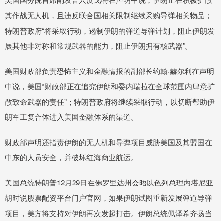
其作战无人机，且违反联合国相关限制继续采购导弹相关物品；
特朗普政府“将采取行动，遏制伊朗的弹道导弹计划，阻止伊朗发
展其他非对称和常规武器的能力，阻止伊朗拥有核武器”。
美国财政部负责恐怖主义和金融情报的副部长约翰·赫尔利在声明
中说，美国“财政部正在追究伊朗和委内瑞拉在全球范围内肆意扩
散致命武器的责任”；特朗普政府将继续采取行动，以切断帮助伊
朗军工复合体进入美国金融体系的渠道。
财政部声明还指责伊朗的无人机和导弹项目威胁美国及其盟国在
中东的人员安全，并破坏红海商业航运。
美国总统特朗普12月29日在佛罗里达州会晤以色列总理内塔尼亚
胡时说股票配资平台门户官网，如果伊朗试图重新发展弹道导弹
项目，美方将支持对伊朗再次发起打击。伊朗总统佩泽希齐扬当