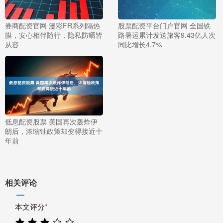
券商配资官网 漫彩FR系列隔热
股票配资平台门户官网 全国铁
膜，安心相伴随行，隐私防晒皆
路暑运累计发送旅客9.43亿人次
从容
同比增长4.7%
低息配资股票 美国再次轰炸伊
朗后，浓缩铀政策却变得接近十
年前
相关评论
本文评分
*