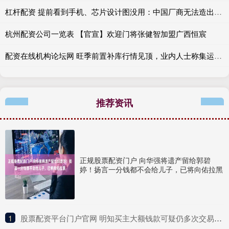
杠杆配资 提前看到手机、芯片设计图没用：中国厂商无法造出真苹果iPhone 18
杭州配资公司一览表 【官宣】欢迎门将张健智加盟广西恒宸
配资在线机构论坛网 旺季前置补库行情见顶，业内人士称集运期货仍存回调空间
推荐资讯
正规股票配资门户 向华强将遗产留给郭碧
婷！扬言一分钱都不会给儿子，已将向佑拉黑
1
​股票配资平台门户官网 明知买主大额钱款可疑仍多次交易，一金店老板配合电诈人员转移赃款获刑