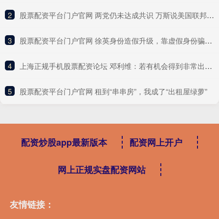
2
​股票配资平台门户官网 两党仍未达成共识 万斯说美国联邦政府即将“关门”
3
​股票配资平台门户官网 徐英身份造假升级，靠虚假身份骗了288万，研究庞家捐赠文物课题
4
​上海正规手机股票配资论坛 邓利维：若有机会得到非常出色的球员 那我们愿动用所有资源交易
5
​股票配资平台门户官网 租到“串串房”，我成了“出租屋绿萝”
配资炒股app最新版本
配资网上开户
网上正规实盘配资网站
友情链接：