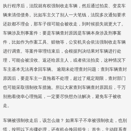
执行程序后，法院就有权强制收走车辆，然后通过拍卖、变卖车
辆来清偿债务。比如车主欠了别人一大笔钱，法院多次通知要求
还款都不理会，那车子很可能会被收走，到时候损失就更大了。
车辆涉及刑事案件：要是车辆查封原因是车辆本身涉及刑事案
件，比如作为作案工具、赃物等，公安机关会依法强制收走车辆
进行调查。等案件审理结束后，会根据判决结果对车辆进行处
理，可能会被没收、返还给原主人，或者依法拍卖，这种情况下
车主基本无法再拿回车辆。 逾期未处理查封问题：查到车辆查封
原因后，要是车主一直拖着不处理，超过了规定期限，查封部门
也可能采取强制收车措施。所以大家查到车辆查封原因后，千万
别抱着侥幸心理拖延，一定要尽快想办法解决，避免车子被收
走。
车辆被强制收走后，该怎么做？ 如果车子不幸被强制收走，也别
慌，按照以下步骤处理，还有机会挽回损失： 首先，主动联系查