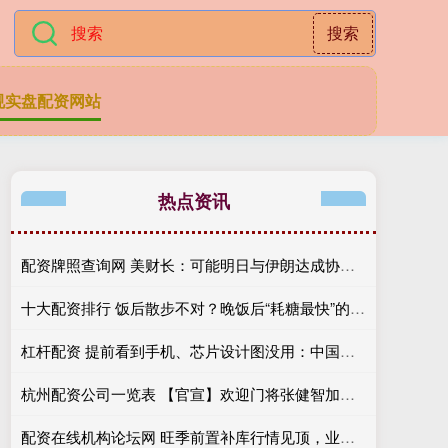
搜索
规实盘配资网站
热点资讯
配资牌照查询网 美财长：可能明日与伊朗达成协议以开放霍尔木兹海峡
十大配资排行 饭后散步不对？晚饭后“耗糖最快”的动作，不是跑步，而是它
杠杆配资 提前看到手机、芯片设计图没用：中国厂商无法造出真苹果iPhone 18
杭州配资公司一览表 【官宣】欢迎门将张健智加盟广西恒宸
配资在线机构论坛网 旺季前置补库行情见顶，业内人士称集运期货仍存回调空间