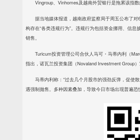
Vingroup、Vinhomes及越南外贸银行是拖累该指
据当地媒体报道，越南政府监察局于周五公布了对67
构存在“各类违规行为”。违规行为包括资金挪用、信息
销售。
Turicum投资管理公司合伙人马可・马蒂内利（Marco
指出，诺瓦兰投资集团（Novaland Investment
马蒂内利称：“过去几个月股市的强劲反弹，促使散
遇强制抛售。多种因素叠加，导致今日市场出现普遍恐