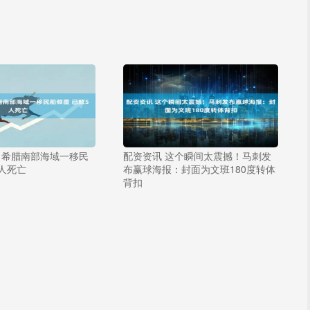
 希腊南部海域一移民
配资资讯 这个瞬间太震撼！马刺发
5人死亡
布赢球海报：封面为文班180度转体
背扣