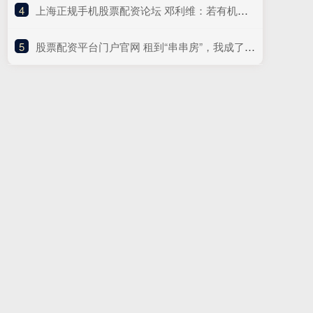
4
​上海正规手机股票配资论坛 邓利维：若有机会得到非常出色的球员 那我们愿动用所有资源交易
5
​股票配资平台门户官网 租到“串串房”，我成了“出租屋绿萝”