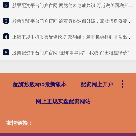
2
​股票配资平台门户官网 两党仍未达成共识 万斯说美国联邦政府即将“关门”
3
​股票配资平台门户官网 徐英身份造假升级，靠虚假身份骗了288万，研究庞家捐赠文物课题
4
​上海正规手机股票配资论坛 邓利维：若有机会得到非常出色的球员 那我们愿动用所有资源交易
5
​股票配资平台门户官网 租到“串串房”，我成了“出租屋绿萝”
配资炒股app最新版本
配资网上开户
网上正规实盘配资网站
友情链接：