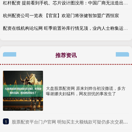
杠杆配资 提前看到手机、芯片设计图没用：中国厂商无法造出真苹果iPhone 18
杭州配资公司一览表 【官宣】欢迎门将张健智加盟广西恒宸
配资在线机构论坛网 旺季前置补库行情见顶，业内人士称集运期货仍存回调空间
推荐资讯
大盘股票配资网 原来刘烨当初没撒谎，多方
曝谢娜夫妇猛料，网友担忧的事发生了
1
​股票配资平台门户官网 明知买主大额钱款可疑仍多次交易，一金店老板配合电诈人员转移赃款获刑