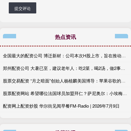
提交评论
热点资讯
全国最大的配资公司 博迁新材：公司本次H股上市，旨在推动全球化战略的深入实施
郑州配资公司 大暑已至，建议老年人：吃2菜，喝2汤，做2事，健康过三伏
股票交易配资 “月之暗面”创始人杨植麟美国博导：苹果谷歌的邀约，都没让他放弃回国创业的初心
股票配资网站 希望哪位法国球员加盟拜仁？萨尼奥尔：小埃梅里符合拜仁风格
配资网上配资炒股 华尔街见闻早餐FM-Radio | 2026年7月9日