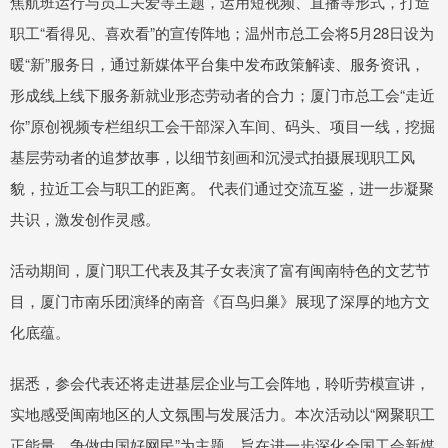
焦航班运行与员工关爱等主题，运用短视频、直播等形式，打造
职工“看得见、喜欢看”的宣传阵地；温州市总工会将5月28日设为
暖“新”服务日，通过新媒体平台集中发布政策解读、服务资讯，
形成线上线下服务新就业形态劳动者的合力；厦门市总工会“走近
你”原创视频专栏组织工会干部深入车间、码头、项目一线，挖掘
基层劳动者的追梦故事，以细节刻画和沉浸式拍摄展现职工风
貌，拉近工会与职工的距离。 代表们通过交流互鉴，进一步凝聚
共识，激发创作灵感。
活动期间，厦门职工代表及其子女表演了富有闽南特色的文艺节
目，厦门市南乐团演绎的南音《百鸟归巢》展现了深厚的地方文
化底蕴。
据悉，参会代表还将走进基层企业与工会阵地，聆听劳模宣讲，
实地感受闽南地区的人文氛围与发展活力。本次活动以“网聚职工
正能量，争做中国好网民”为主题，旨在进一步深化全国工会新媒