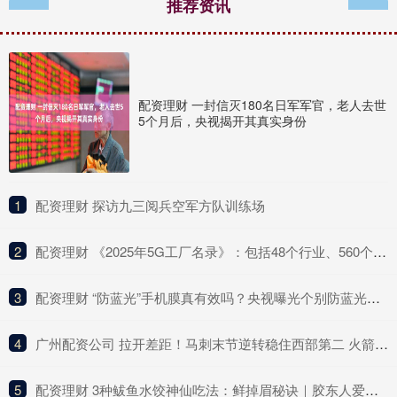
推荐资讯
配资理财 一封信灭180名日军军官，老人去世
5个月后，央视揭开其真实身份
1
​配资理财 探访九三阅兵空军方队训练场
2
​配资理财 《2025年5G工厂名录》：包括48个行业、560个项目
3
​配资理财 “防蓝光”手机膜真有效吗？央视曝光个别防蓝光手机膜效果相当于保鲜膜
4
​广州配资公司 拉开差距！马刺末节逆转稳住西部第二 火箭继续身陷西部乱局
5
​配资理财 3种鲅鱼水饺神仙吃法：鲜掉眉秘诀｜胶东人爱的家常硬菜