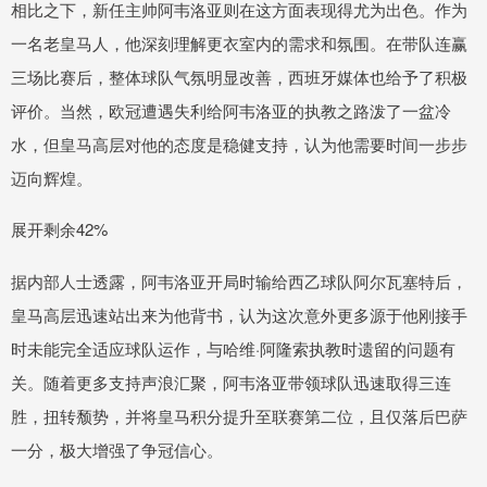
相比之下，新任主帅阿韦洛亚则在这方面表现得尤为出色。作为
一名老皇马人，他深刻理解更衣室内的需求和氛围。在带队连赢
三场比赛后，整体球队气氛明显改善，西班牙媒体也给予了积极
评价。当然，欧冠遭遇失利给阿韦洛亚的执教之路泼了一盆冷
水，但皇马高层对他的态度是稳健支持，认为他需要时间一步步
迈向辉煌。
展开剩余42%
据内部人士透露，阿韦洛亚开局时输给西乙球队阿尔瓦塞特后，
皇马高层迅速站出来为他背书，认为这次意外更多源于他刚接手
时未能完全适应球队运作，与哈维·阿隆索执教时遗留的问题有
关。随着更多支持声浪汇聚，阿韦洛亚带领球队迅速取得三连
胜，扭转颓势，并将皇马积分提升至联赛第二位，且仅落后巴萨
一分，极大增强了争冠信心。