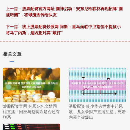
上一篇：
股票配资官方网址 圆神启动！安东尼欧联杯再现招牌“圆
规转圈”，将球潇洒传给队友
下一篇：
线上股票配资炒股网 阿斯：皇马面临中卫荒但不提拔小
将马丁内斯，是因想对其“敲打”
相关文章
炒股配资官网 包贝尔包文婧同
港股配资 杨少华去世家中起风
框直播！回应与赵奕欢是否还有
波，儿女争财产直播互怼，离婚
联系
内幕全被爆出