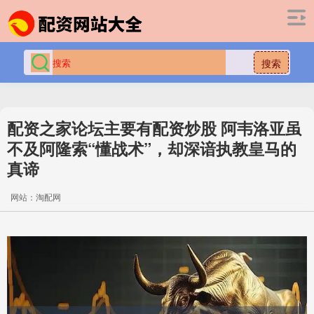
搜索
配资之家论坛主要有配资炒股 阿韦洛亚虽
不及阿隆索“懂战术”，却深谙执教皇马的
真谛
网站：淘配网