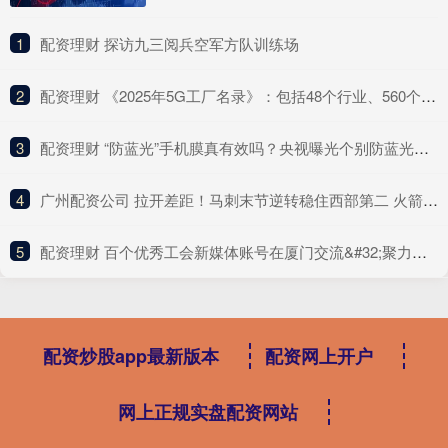
1
​配资理财 探访九三阅兵空军方队训练场
2
​配资理财 《2025年5G工厂名录》：包括48个行业、560个项目
3
​配资理财 “防蓝光”手机膜真有效吗？央视曝光个别防蓝光手机膜效果相当于保鲜膜
4
​广州配资公司 拉开差距！马刺末节逆转稳住西部第二 火箭继续身陷西部乱局
5
​配资理财 百个优秀工会新媒体账号在厦门交流&#32;聚力唱响“工”字号网络强音
配资炒股app最新版本
配资网上开户
网上正规实盘配资网站