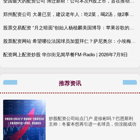
全国最大的配资公司 博迁新材：公司本次H股上市，旨在推动全球化战略的深入实施
郑州配资公司 大暑已至，建议老年人：吃2菜，喝2汤，做2事，健康过三伏
股票交易配资 “月之暗面”创始人杨植麟美国博导：苹果谷歌的邀约，都没让他放弃回国创业的初心
股票配资网站 希望哪位法国球员加盟拜仁？萨尼奥尔：小埃梅里符合拜仁风格
配资网上配资炒股 华尔街见闻早餐FM-Radio | 2026年7月9日
推荐资讯
炒股配资公司站点门户 是徐彬吗？巴恩斯利
主帅：冬窗本想再引进一名球员，但没能成功